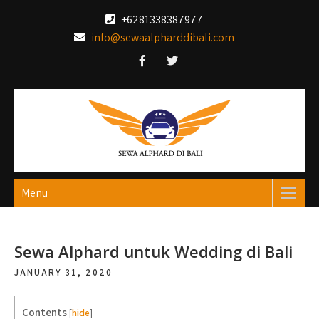
Skip
+6281338387977
to
info@sewaalpharddibali.com
content
Menu
Sewa Alphard untuk Wedding di Bali
JANUARY 31, 2020
Contents
[
hide
]