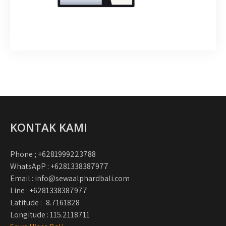
KONTAK KAMI
Phone ; +6281999223788
WhatsApP : +6281338387977
Email : info@sewaalphardbali.com
Line : +6281338387977
Latitude : -8.7161828
Longitude : 115.2118711