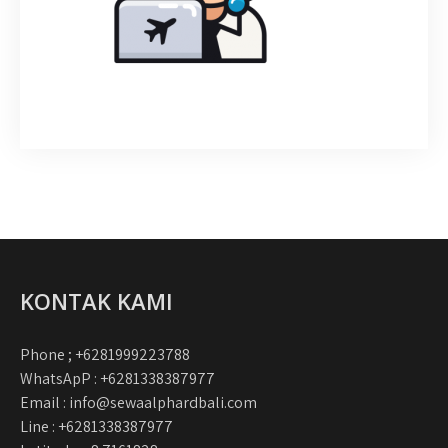
KONTAK KAMI
Phone ; +6281999223788
WhatsApP : +6281338387977
Email : info@sewaalphardbali.com
Line : +6281338387977