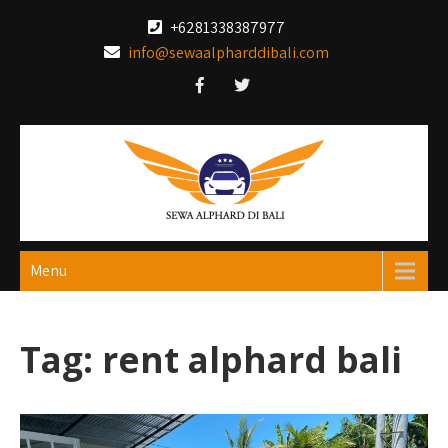
Skip
+6281338387977
to
info@sewaalpharddibali.com
content
Menu
Tag:
rent alphard bali